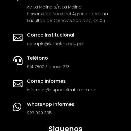
Av. La Molina s/n, La Molina
Universidad Nacional Agraria La Molina
Facultad de Ciencias 2do piso, Of. 06
Correo Institucional

cecapfc@lamolina.edu.pe
Teléfono

614 7800 / anexo 273
Correo Informes

informes@especializate.com.pe
WhatsApp Informes

923 029 305
Siguenos