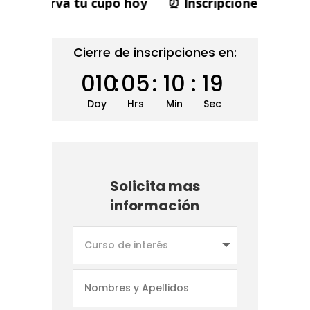
va tu cupo hoy ⏰ Inscripciones cierran pronto | 
Cierre de inscripciones en:
010
:
05
:
10
:
18
Day
Hrs
Min
Sec
Solicita mas
información