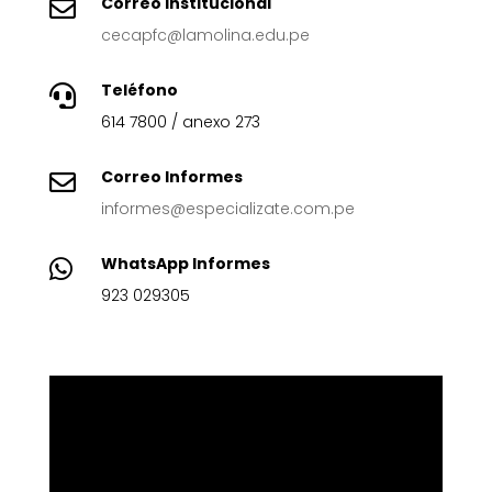
Correo Institucional

cecapfc@lamolina.edu.pe
Teléfono

614 7800 / anexo 273
Correo Informes

informes@especializate.com.pe
WhatsApp Informes

923 029305