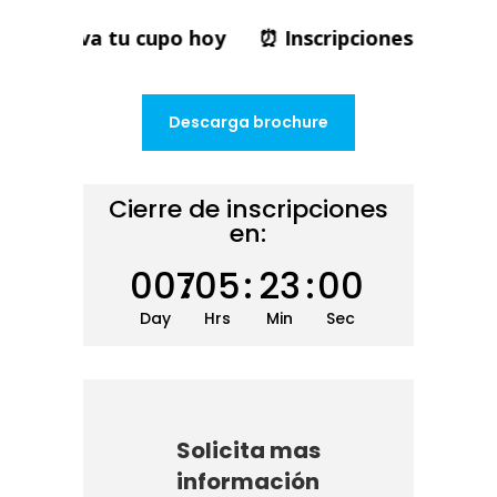
 cupo hoy ⏰ Inscripciones cierran pronto | Vacan
Descarga brochure
Cierre de inscripciones
en:
007
:
05
:
22
:
58
Day
Hrs
Min
Sec
Solicita mas
información