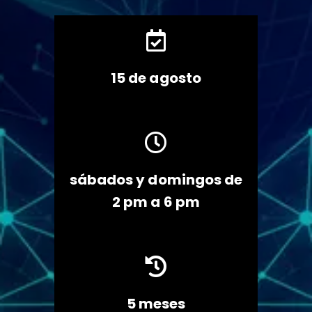

15 de agosto

sábados y domingos de
2 pm a 6 pm

5 meses