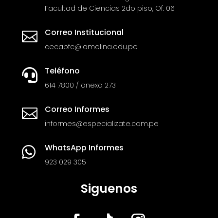
Facultad de Ciencias 2do piso, Of. 06
Correo Institucional

cecapfc@lamolina.edu.pe
Teléfono

614 7800 / anexo 273
Correo Informes

informes@especializate.com.pe
WhatsApp Informes

923 029 305
Siguenos