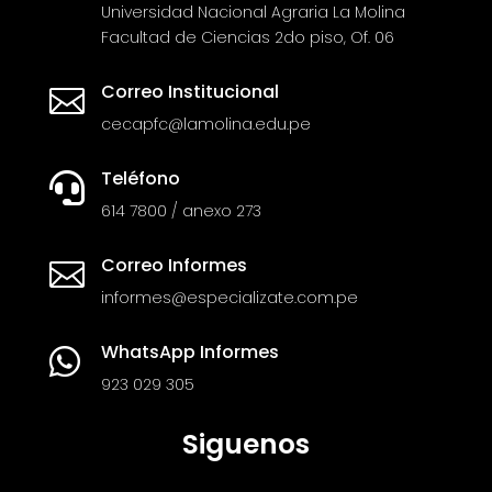
Universidad Nacional Agraria La Molina
Facultad de Ciencias 2do piso, Of. 06
Correo Institucional

cecapfc@lamolina.edu.pe
Teléfono

614 7800 / anexo 273
Correo Informes

informes@especializate.com.pe
WhatsApp Informes

923 029 305
Siguenos