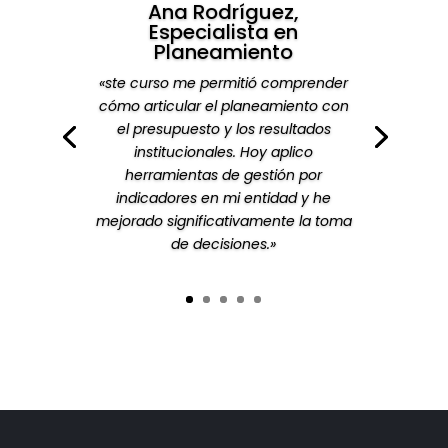
Ana Rodríguez,
Especialista en
Planeamiento
«ste curso me permitió comprender
cómo articular el planeamiento con
«Lo que más valoro es el enfoque
el presupuesto y los resultados
práctico. No fue solo teoría:
institucionales. Hoy aplico
trabajamos casos reales y
herramientas de gestión por
desarrollamos matrices e
indicadores en mi entidad y he
instrumentos que ahora utilizo en mi
mejorado significativamente la toma
trabajo diario en el sector público.»
de decisiones.»