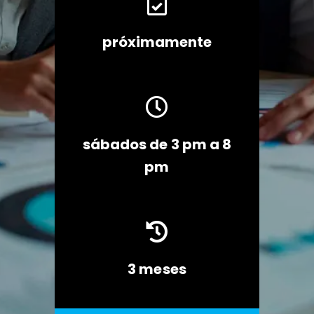

próximamente

sábados de 3 pm a 8
pm

3 meses