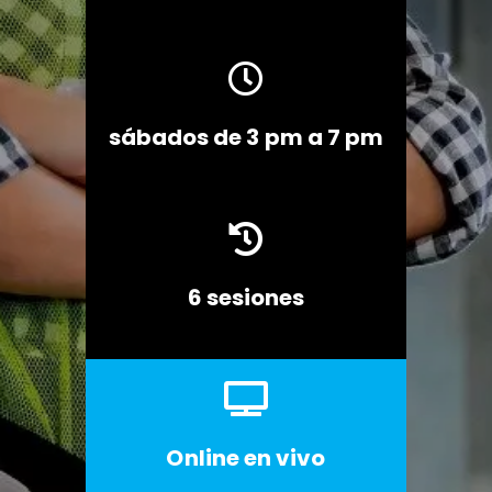

sábados de 3 pm a 7 pm

6 sesiones

Online en vivo